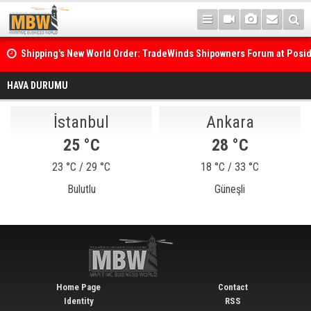
Shipping's New World Order: TradeWinds Shipowners Forum at Posi
Confronts Fragmentation, Dark Fleets and the Decarbonisation Di
HAVA DURUMU
İstanbul
Ankara
25 °C
28 °C
23 °C / 29 °C
18 °C / 33 °C
Bulutlu
Güneşli
Home Page
Contact
Identity
RSS